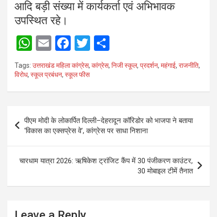
आदि बड़ी संख्या में कार्यकर्ता एवं अभिभावक
उपस्थित रहे।
W
E
F
T
S
h
m
a
wi
h
Tags:
उत्तराखंड महिला कांग्रेस
,
कांग्रेस
,
निजी स्कूल
,
प्रदर्शन
,
महंगाई
,
राजनीति
,
at
ail
ce
tt
ar
विरोध
,
स्कूल प्रबंधन
,
स्कूल फीस
s
b
er
e
A
o
Post
p
o
पीएम मोदी के लोकार्पित दिल्ली–देहरादून कॉरिडोर को भाजपा ने बताया
navigation
‘विकास का एक्सप्रेस वे’, कांग्रेस पर साधा निशाना
p
k
चारधाम यात्रा 2026: ऋषिकेश ट्रांजिट कैंप में 30 पंजीकरण काउंटर,
30 मोबाइल टीमें तैनात
Leave a Reply