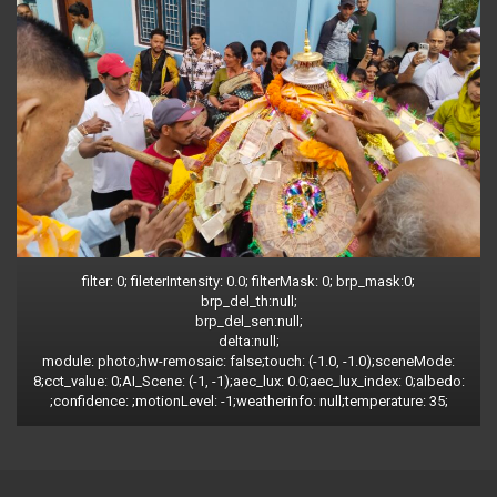
filter: 0; fileterIntensity: 0.0; filterMask: 0; brp_mask:0;
brp_del_th:null;
brp_del_sen:null;
delta:null;
module: photo;hw-remosaic: false;touch: (-1.0, -1.0);sceneMode:
8;cct_value: 0;AI_Scene: (-1, -1);aec_lux: 0.0;aec_lux_index: 0;albedo:
;confidence: ;motionLevel: -1;weatherinfo: null;temperature: 35;