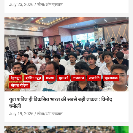
July 23, 2026
शोभा/ओम प्रकाश
देहरादून
ब्रेकिंग न्यूज़
भाजपा
युवा वर्ग
राजकाज
राजनीति
सूचनात्मक
सोशल मीडिया
युवा शक्ति ही विकसित भारत की सबसे बड़ी ताकत : विनोद
चमोली
July 19, 2026
शोभा/ओम प्रकाश