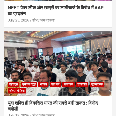
NEET पेपर लीक और छात्रों पर लाठीचार्ज के विरोध में AAP
का प्रदर्शन
July 23, 2026
शोभा/ओम प्रकाश
देहरादून
ब्रेकिंग न्यूज़
भाजपा
युवा वर्ग
राजकाज
राजनीति
सूचनात्मक
सोशल मीडिया
युवा शक्ति ही विकसित भारत की सबसे बड़ी ताकत : विनोद
चमोली
July 19, 2026
शोभा/ओम प्रकाश