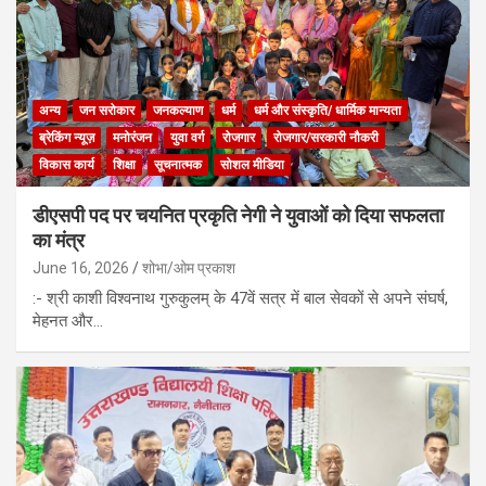
अन्य
जन सरोकार
जनकल्याण
धर्म
धर्म और संस्कृति/ धार्मिक मान्यता
ब्रेकिंग न्यूज़
मनोरंजन
युवा वर्ग
रोजगार
रोजगार/सरकारी नौकरी
विकास कार्य
शिक्षा
सूचनात्मक
सोशल मीडिया
डीएसपी पद पर चयनित प्रकृति नेगी ने युवाओं को दिया सफलता
का मंत्र
June 16, 2026
शोभा/ओम प्रकाश
:- श्री काशी विश्वनाथ गुरुकुलम् के 47वें सत्र में बाल सेवकों से अपने संघर्ष,
मेहनत और…