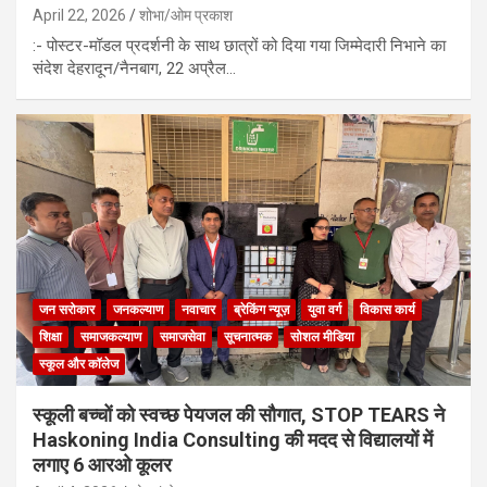
April 22, 2026
शोभा/ओम प्रकाश
:- पोस्टर-मॉडल प्रदर्शनी के साथ छात्रों को दिया गया जिम्मेदारी निभाने का
संदेश देहरादून/नैनबाग, 22 अप्रैल…
जन सरोकार
जनकल्याण
नवाचार
ब्रेकिंग न्यूज़
युवा वर्ग
विकास कार्य
शिक्षा
समाजकल्याण
समाजसेवा
सूचनात्मक
सोशल मीडिया
स्कूल और कॉलेज
स्कूली बच्चों को स्वच्छ पेयजल की सौगात, STOP TEARS ने
Haskoning India Consulting की मदद से विद्यालयों में
लगाए 6 आरओ कूलर