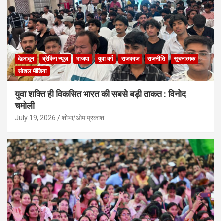
देहरादून
ब्रेकिंग न्यूज़
भाजपा
युवा वर्ग
राजकाज
राजनीति
सूचनात्मक
सोशल मीडिया
युवा शक्ति ही विकसित भारत की सबसे बड़ी ताकत : विनोद
चमोली
July 19, 2026
शोभा/ओम प्रकाश