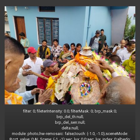
filter: 0; fileterIntensity: 0.0; filterMask: 0; brp_mask:0;
brp_del_th:null;
brp_del_sen:null;
delta:null;
module: photo;hw-remosaic: false;touch: (-1.0, -1.0);sceneMode:
8;cct_value: 0;AI_Scene: (-1, -1);aec_lux: 0.0;aec_lux_index: 0;albedo: