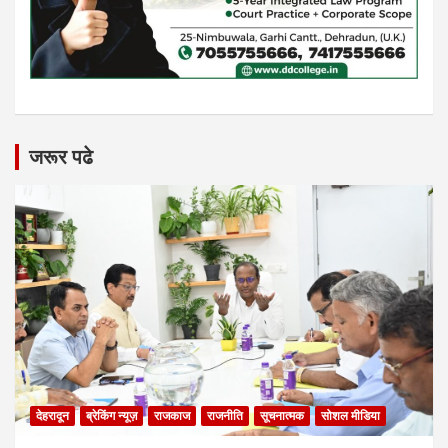
जरूर पढे
देहरादून
ब्रेकिंग न्यूज़
राजकाज
राजनीति
सूचनात्मक
सोशल मीडिया