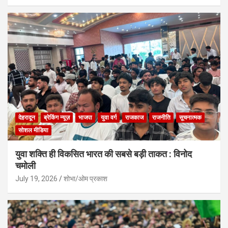
देहरादून
ब्रेकिंग न्यूज़
भाजपा
युवा वर्ग
राजकाज
राजनीति
सूचनात्मक
सोशल मीडिया
युवा शक्ति ही विकसित भारत की सबसे बड़ी ताकत : विनोद
चमोली
July 19, 2026
शोभा/ओम प्रकाश