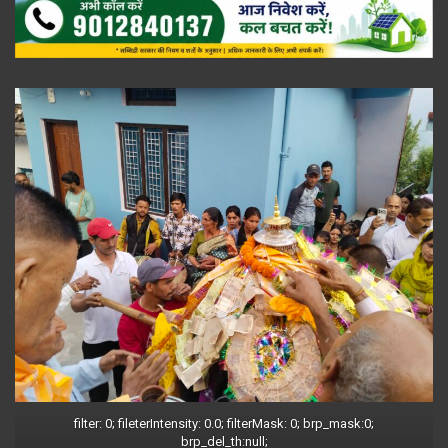
filter: 0; fileterIntensity: 0.0; filterMask: 0; brp_mask:0;
brp_del_th:null;