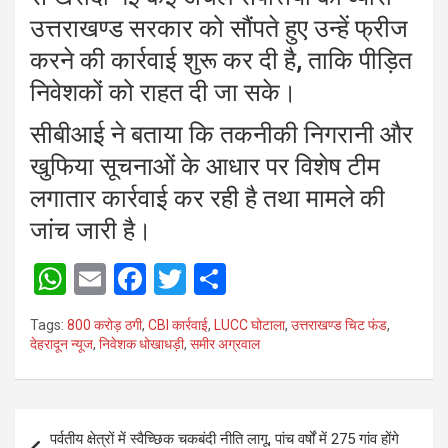
उत्तराखण्ड सरकार को सौंपते हुए उन्हें फ्रीज
करने की कार्रवाई शुरू कर दी है, ताकि पीड़ित
निवेशकों को राहत दी जा सके।
सीबीआई ने बताया कि तकनीकी निगरानी और
खुफिया सूचनाओं के आधार पर विशेष टीम
लगातार कार्रवाई कर रही है तथा मामले की
जांच जारी है।
W
E
F
T
S
h
m
a
wi
h
Tags:
800 करोड़ ठगी
,
CBI कार्रवाई
,
LUCC घोटाला
,
उत्तराखण्ड चिट फंड
,
at
ail
ce
tt
ar
देहरादून न्यूज
,
निवेशक धोखाधड़ी
,
समीर अग्रवाल
s
b
er
e
A
o
Post
p
o
पर्वतीय क्षेत्रों में स्वैच्छिक चकबंदी नीति लागू, पांच वर्षों में 275 गांव होंगे