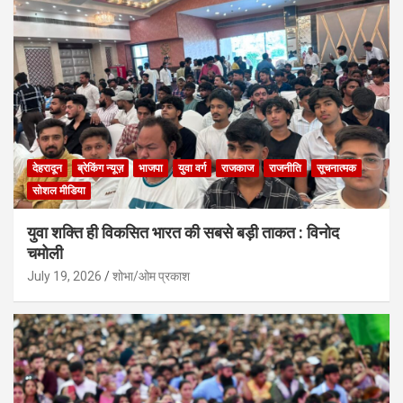
देहरादून
ब्रेकिंग न्यूज़
भाजपा
युवा वर्ग
राजकाज
राजनीति
सूचनात्मक
सोशल मीडिया
युवा शक्ति ही विकसित भारत की सबसे बड़ी ताकत : विनोद
चमोली
July 19, 2026
शोभा/ओम प्रकाश