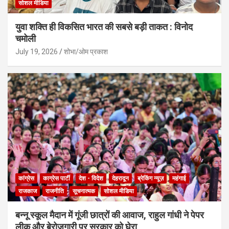
सोशल मीडिया
युवा शक्ति ही विकसित भारत की सबसे बड़ी ताकत : विनोद
चमोली
July 19, 2026
शोभा/ओम प्रकाश
कांग्रेस
काग्रेस पार्टी
देश - विदेश
देहरादून
ब्रेकिंग न्यूज़
महंगाई
राजकाज
राजनीति
सूचनात्मक
सोशल मीडिया
बन्नू स्कूल मैदान में गूंजी छात्रों की आवाज, राहुल गांधी ने पेपर
लीक और बेरोजगारी पर सरकार को घेरा