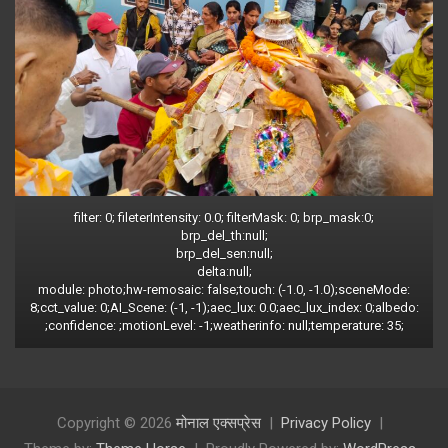
filter: 0; fileterIntensity: 0.0; filterMask: 0; brp_mask:0;
brp_del_th:null;
brp_del_sen:null;
delta:null;
module: photo;hw-remosaic: false;touch: (-1.0, -1.0);sceneMode:
8;cct_value: 0;AI_Scene: (-1, -1);aec_lux: 0.0;aec_lux_index: 0;albedo:
;confidence: ;motionLevel: -1;weatherinfo: null;temperature: 35;
Copyright © 2026
मोनाल एक्सप्रेस
Privacy Policy