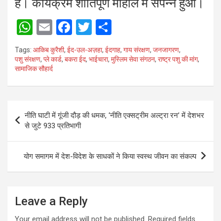
है। कार्यक्रम शांतिपूर्ण माहौल में संपन्न हुआ।
W
E
F
T
S
h
m
a
wi
h
Tags:
आकिब कुरैशी
,
ईद-उल-अज़हा
,
ईदगाह
,
गाय संरक्षण
,
जनजागरण
,
at
ail
ce
tt
ar
पशु संरक्षण
,
प्ले कार्ड
,
बकरा ईद
,
भाईचारा
,
मुस्लिम सेवा संगठन
,
राष्ट्र पशु की मांग
,
सामाजिक सौहार्द
s
b
er
e
A
o
p
o
Post
नीति घाटी में गूंजी दौड़ की धमक, ‘नीति एक्सट्रीम अल्ट्रा रन’ में देशभर
p
k
navigation
से जुटे 933 प्रतिभागी
योग समागम में देश-विदेश के साधकों ने किया स्वस्थ जीवन का संकल्प
Leave a Reply
Your email address will not be published.
Required fields