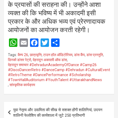
के प्रयासों की सराहना की। उन्होंने आशा
व्यक्त की कि भविष्य में भी अकादमी इसी
प्रकार के और अधिक भव्य एवं प्रेरणादायक
आयोजनों का आयोजन करती रहेगी।
W
E
F
T
S
h
m
a
wi
h
Tags:
कैम्प 26
,
छात्रवृत्ति
,
टाउन हॉल ऑडिटोरियम
,
डांस कैंप
,
डांस प्रस्तुति
,
at
ail
ce
tt
ar
डिस्को डांसर रेट्रो
,
देहरादून अकादमी ऑफ डांस
,
देहरादून समाचार #DehradunAcademyOfDance #Camp26
s
b
er
e
#DiscoDancerRetro #DanceCamp #Dehradun #CulturalEvent
A
o
#RetroTheme #DancePerformance #Scholarship
#TownHallAuditorium #YouthTalent #UttarakhandNews
p
o
,
सांस्कृतिक कार्यक्रम
p
k
Post
युवा नेतृत्व और उद्यमिता की सीख से सशक्त होंगी शालिनियां, उदयन
navigation
शालिनी फेलोशिप की कार्यशाला में जुटे 250 प्रतिभागी