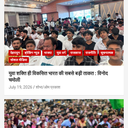
देहरादून
ब्रेकिंग न्यूज़
भाजपा
युवा वर्ग
राजकाज
राजनीति
सूचनात्मक
सोशल मीडिया
युवा शक्ति ही विकसित भारत की सबसे बड़ी ताकत : विनोद
चमोली
July 19, 2026
शोभा/ओम प्रकाश