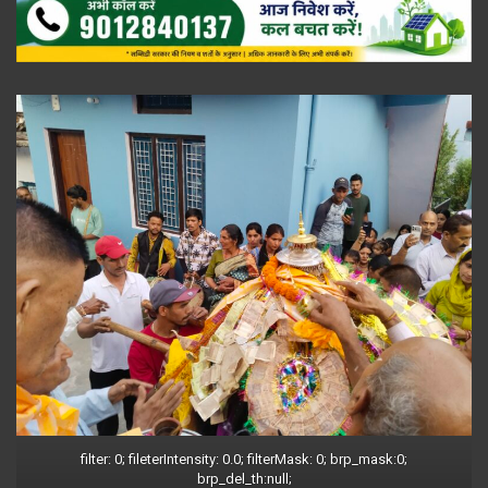
filter: 0; fileterIntensity: 0.0; filterMask: 0; brp_mask:0;
brp_del_th:null;