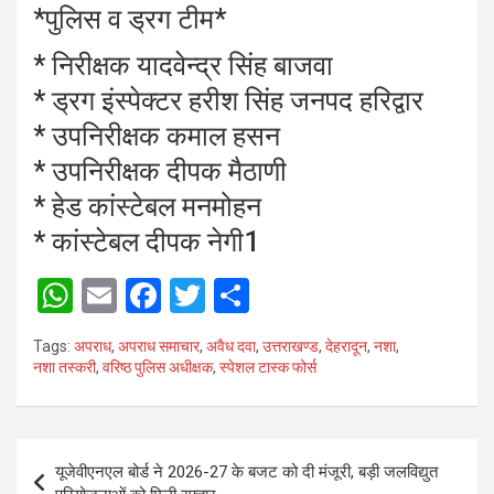
*पुलिस व ड्रग टीम*
* निरीक्षक यादवेन्द्र सिंह बाजवा
* ड्रग इंस्पेक्टर हरीश सिंह जनपद हरिद्वार
* उपनिरीक्षक कमाल हसन
* उपनिरीक्षक दीपक मैठाणी
* हेड कांस्टेबल मनमोहन
* कांस्टेबल दीपक नेगी1
W
E
F
T
S
h
m
a
wi
h
Tags:
अपराध
,
अपराध समाचार
,
अवैध दवा
,
उत्तराखण्ड
,
देहरादून
,
नशा
,
at
ail
ce
tt
ar
नशा तस्करी
,
वरिष्ठ पुलिस अधीक्षक
,
स्पेशल टास्क फोर्स
s
b
er
e
A
o
Post
p
o
यूजेवीएनएल बोर्ड ने 2026-27 के बजट को दी मंजूरी, बड़ी जलविद्युत
navigation