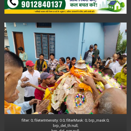
filter: 0; fileterIntensity: 0.0; filterMask: 0; brp_mask:0;
brp_del_th:null;
brp_del_sen:null;