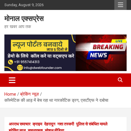
Skip
Sunday, August 9, 2026
to
content
मोनाल एक्सप्रेस
हर खबर आप तक
Home
ब्रेकिंग न्यूज़
कॉस्मेटिक की आड़ में बेच रहा था नारकोटिक ड्रग, एसटीएफ ने दबोचा
अपराध समाचार
क्राइम
देहरादून
नशा तस्करी
पुलिस से संबंधित मामले
ब्रेकिंग न्यूज़
सूचनात्मक
सोशल मीडिया