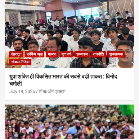
देहरादून
ब्रेकिंग न्यूज़
भाजपा
युवा वर्ग
राजकाज
राजनीति
सूचनात्मक
सोशल मीडिया
युवा शक्ति ही विकसित भारत की सबसे बड़ी ताकत : विनोद
चमोली
July 19, 2026
शोभा/ओम प्रकाश