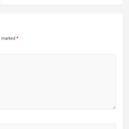
re marked
*