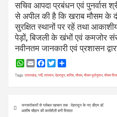
सचिव आपदा प्रबंधन एवं पुनर्वास श्र
से अपील की है कि खराब मौसम के दौ
सुरक्षित स्थानों पर रहें तथा आकाश
पेड़ों, बिजली के खंभों एवं कमजोर सं
नवीनतम जानकारी एवं प्रशासन द्वारा 
W
E
F
T
S
h
m
a
wi
h
Tags:
उत्तराखंड
,
गर्मी
,
तापमान
,
देहरादून
,
बारिश
,
मौसम
,
मौसम पूर्वानुमान
,
मौसम विभ
at
ail
ce
tt
ar
s
b
er
e
A
o
Post
p
o
जनसरोकारों से ग्लोबल पहचान तक : देहरादून के नए डीएम डॉ.
navigation
आशीष चौहान की कार्यशैली बनी मिसाल
p
k