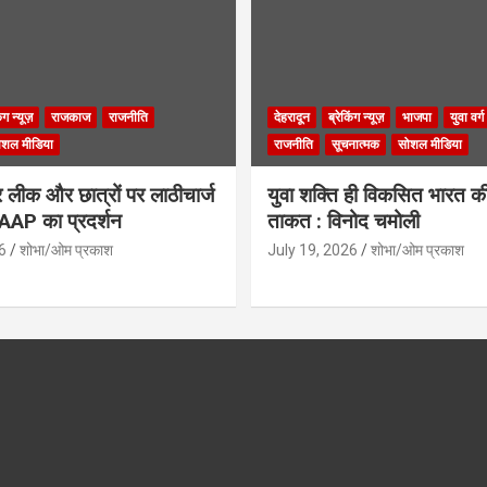
िंग न्यूज़
राजकाज
राजनीति
देहरादून
ब्रेकिंग न्यूज़
भाजपा
युवा वर्ग
ोशल मीडिया
राजनीति
सूचनात्मक
सोशल मीडिया
लीक और छात्रों पर लाठीचार्ज
युवा शक्ति ही विकसित भारत क
ं AAP का प्रदर्शन
ताकत : विनोद चमोली
6
शोभा/ओम प्रकाश
July 19, 2026
शोभा/ओम प्रकाश