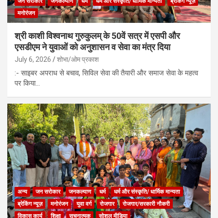
जन सरोकार
जनकल्याण
धर्म
धर्म और संस्कृति/ धार्मिक मान्यता
ब्रेकिंग न्यूज़
मनोरंजन
श्री काशी विश्वनाथ गुरुकुलम् के 50वें सत्र में एसपी और
एसडीएम ने युवाओं को अनुशासन व सेवा का मंत्र दिया
July 6, 2026
शोभा/ओम प्रकाश
:- साइबर अपराध से बचाव, सिविल सेवा की तैयारी और समाज सेवा के महत्व
पर किया…
अन्य
जन सरोकार
जनकल्याण
धर्म
धर्म और संस्कृति/ धार्मिक मान्यता
ब्रेकिंग न्यूज़
मनोरंजन
युवा वर्ग
रोजगार
रोजगार/सरकारी नौकरी
विकास कार्य
शिक्षा
सूचनात्मक
सोशल मीडिया