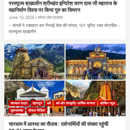
परमपूज्य ब्रह्मलीन श्रीमहंत इन्दिरेश चरण दास जी महाराज के
महानिर्वाण दिवस पर किया गुरु का सिमरन
June 10, 2026
शोभा/ओम प्रकाश
:- संगतों ने रक्तदान कर निभाई सेवा की परंपरा, 101 यूनिट रक्त संग्रहित :-
परमपूज्य ब्रह्मलीन…
चारधाम यात्रा
देहरादून
धर्म
धर्म और संस्कृति/ धार्मिक मान्यता
ब्रेकिंग न्यूज़
सूचनात्मक
सोशल मीडिया
चारधाम में आस्था का सैलाब : दर्शनार्थियों की संख्या पहुंची