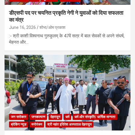
डीएसपी पद पर चयनित प्रकृति नेगी ने युवाओं को दिया सफलता
का मंत्र
June 16, 2026
शोभा/ओम प्रकाश
:- श्री काशी विश्वनाथ गुरुकुलम् के 47वें सत्र में बाल सेवकों से अपने संघर्ष,
मेहनत और…
जन सरोकार
जनकल्याण
देहरादून
धर्म
धर्म और संस्कृति/ धार्मिक मान्यता
ब्रेकिंग न्यूज़
मनोरंजन
श्री महंत इंदिरेश अस्पताल देहरादून