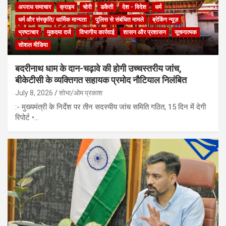
अपराध समाचार
क्राइम
चोरी
डकैती
देश - विदेश
धर्म
धर्म और संस्कृति/ धार्मिक मान्यता
पुलिस से संबंधित मामले
ब्रेकिंग न्यूज़
भ्रष्टाचार
मुकदमा दर्ज
विभागीय कार्रवाई
शासन और प्रशासन
सूचनात्मक
सोशल मीडिया
बदरीनाथ धाम के दान-चढ़ावे की होगी उच्चस्तरीय जांच,
बीकेटीसी के व्यक्तिगत सहायक प्रमोद नौटियाल निलंबित
July 8, 2026
शोभा/ओम प्रकाश
:- मुख्यमंत्री के निर्देश पर तीन सदस्यीय जांच समिति गठित, 15 दिन में देगी
रिपोर्ट •…