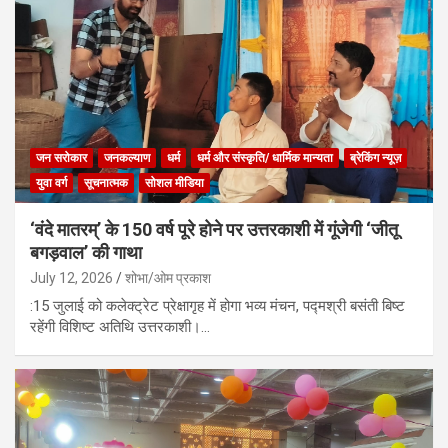
जन सरोकार
जनकल्याण
धर्म
धर्म और संस्कृति/ धार्मिक मान्यता
ब्रेकिंग न्यूज़
युवा वर्ग
सूचनात्मक
सोशल मीडिया
‘वंदे मातरम्’ के 150 वर्ष पूरे होने पर उत्तरकाशी में गूंजेगी ‘जीतू
बगड़वाल’ की गाथा
July 12, 2026
शोभा/ओम प्रकाश
:15 जुलाई को कलेक्ट्रेट प्रेक्षागृह में होगा भव्य मंचन, पद्मश्री बसंती बिष्ट
रहेंगी विशिष्ट अतिथि उत्तरकाशी।…