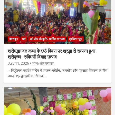
देहरादून
धर्म
धर्म और संस्कृति/ धार्मिक मान्यता
ब्रेकिंग न्यूज़
श्रीमद्भागवत कथा के छठे दिवस पर श्रद्धा से सम्पन्न हुआ
श्रीकृष्ण–रुक्मिणी विवाह उत्सव
July 11, 2026
शोभा/ओम प्रकाश
:- सिद्धेश्वर महादेव मंदिर में भजन-कीर्तन, जयघोष और प्रसाद वितरण के बीच
उमड़ा श्रद्धालुओं का सैलाब;…