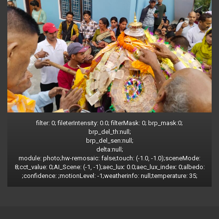
filter: 0; fileterIntensity: 0.0; filterMask: 0; brp_mask:0;
brp_del_th:null;
brp_del_sen:null;
delta:null;
module: photo;hw-remosaic: false;touch: (-1.0, -1.0);sceneMode:
8;cct_value: 0;AI_Scene: (-1, -1);aec_lux: 0.0;aec_lux_index: 0;albedo:
;confidence: ;motionLevel: -1;weatherinfo: null;temperature: 35;