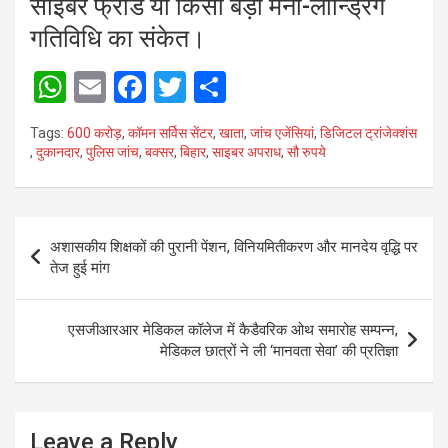
साइबर फ्रॉड या किसी बड़ी मनी-लॉन्ड्रिंग
गतिविधि का संकेत।
W
E
F
T
S
h
m
a
wi
h
Tags:
600 करोड़
,
कॉमन सर्विस सेंटर
,
खाता
,
जांच एजेंसियां
,
डिजिटल ट्रांजेक्शंस
at
ail
ce
tt
ar
,
दुकानदार
,
पुलिस जांच
,
बक्सर
,
बिहार
,
साइबर अपराध
,
सौ रुपये
s
b
er
e
A
o
Post
p
o
अशासकीय शिक्षकों की पुरानी पेंशन, विनियमितीकरण और मानदेय वृद्धि पर
navigation
तेज हुई मांग
p
k
एसजीआरआर मेडिकल कॉलेज में कैडैवरिक ओथ समारोह सम्पन्न,
मेडिकल छात्रों ने ली ‘मानवता सेवा’ की प्रतिज्ञा
Leave a Reply