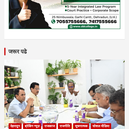
जरूर पढे
देहरादून
ब्रेकिंग न्यूज़
राजकाज
राजनीति
सूचनात्मक
सोशल मीडिया