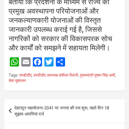
बताया कि प्रदर्शनी के माध्यम से राज्य की
प्रमुख अवस्थापना परियोजनाओं और
जनकल्याणकारी योजनाओं की विस्तृत
जानकारी उपलब्ध कराई गई है, जिससे
नागरिकों को सरकार की विकासपरक सोच
और कार्यों को समझने में सहायता मिलेगी।
W
E
F
T
S
h
m
a
wi
h
Tags:
एमडीडीए
,
एमडीडीए उपाध्यक्ष बंशीधर तिवारी
,
मुख्यमंत्री पुष्कर सिंह धामी
,
at
ail
ce
tt
ar
सेवा सुशासन
s
b
er
e
A
o
Post
p
o
देहरादून महायोजना-2041 पर जनता की राय शुरू, पहले दिन 18
navigation
सुझाव-आपत्तियां दर्ज
p
k