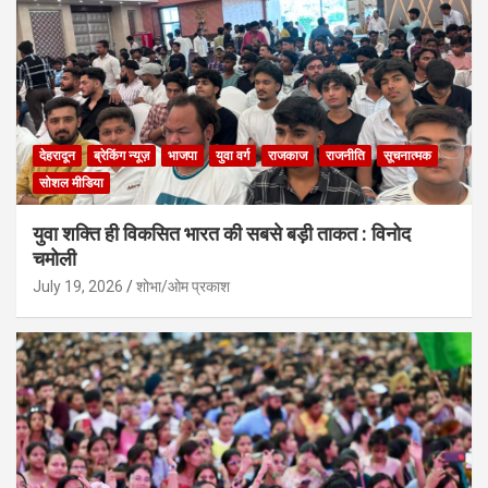
देहरादून
ब्रेकिंग न्यूज़
भाजपा
युवा वर्ग
राजकाज
राजनीति
सूचनात्मक
सोशल मीडिया
युवा शक्ति ही विकसित भारत की सबसे बड़ी ताकत : विनोद
चमोली
July 19, 2026
शोभा/ओम प्रकाश