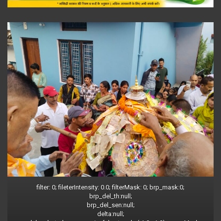
filter: 0; fileterIntensity: 0.0; filterMask: 0; brp_mask:0;
brp_del_th:null;
brp_del_sen:null;
delta:null;