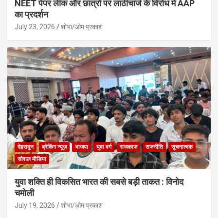
NEET पेपर लीक और छात्रों पर लाठीचार्ज के विरोध में AAP
का प्रदर्शन
July 23, 2026
शोभा/ओम प्रकाश
देहरादून
ब्रेकिंग न्यूज़
भाजपा
युवा वर्ग
राजकाज
राजनीति
सूचनात्मक
सोशल मीडिया
युवा शक्ति ही विकसित भारत की सबसे बड़ी ताकत : विनोद
चमोली
July 19, 2026
शोभा/ओम प्रकाश