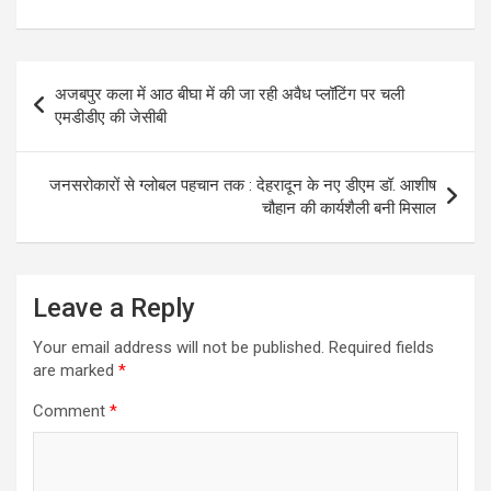
s
b
er
e
A
o
Post
p
o
अजबपुर कला में आठ बीघा में की जा रही अवैध प्लॉटिंग पर चली
navigation
एमडीडीए की जेसीबी
p
k
जनसरोकारों से ग्लोबल पहचान तक : देहरादून के नए डीएम डॉ. आशीष
चौहान की कार्यशैली बनी मिसाल
Leave a Reply
Your email address will not be published.
Required fields
are marked
*
Comment
*