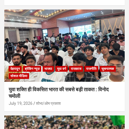
देहरादून
ब्रेकिंग न्यूज़
भाजपा
युवा वर्ग
राजकाज
राजनीति
सूचनात्मक
सोशल मीडिया
युवा शक्ति ही विकसित भारत की सबसे बड़ी ताकत : विनोद
चमोली
July 19, 2026
शोभा/ओम प्रकाश