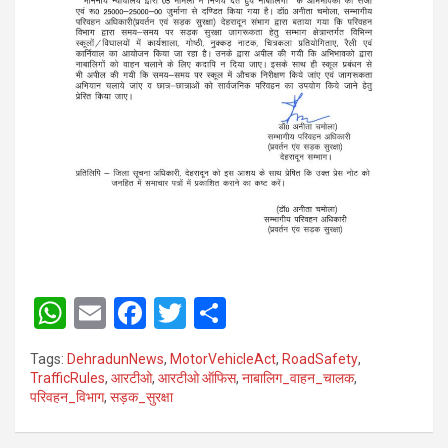
W
E
F
T
S
h
m
a
wi
h
Tags:
DehradunNews
,
MotorVehicleAct
,
RoadSafety
,
at
ail
ce
tt
ar
TrafficRules
,
आरटीओ
,
आरटीओ ऑफिस
,
नाबालिग_वाहन_चालक
,
परिवहन_विभाग
,
सड़क_सुरक्षा
s
b
er
e
A
o