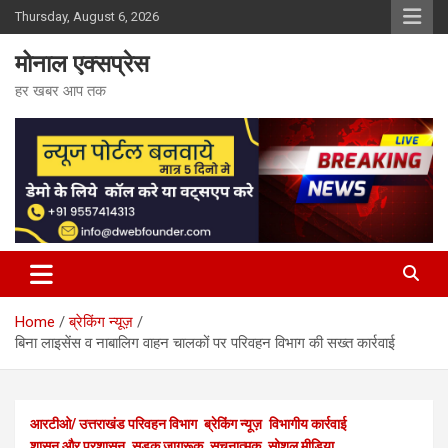
Skip
Thursday, August 6, 2026
to
content
मोनाल एक्सप्रेस
हर खबर आप तक
Home
ब्रेकिंग न्यूज़
बिना लाइसेंस व नाबालिग वाहन चालकों पर परिवहन विभाग की सख्त कार्रवाई
आरटीओ/ उत्तराखंड परिवहन विभाग
ब्रेकिंग न्यूज़
विभागीय कार्रवाई
शासन और प्रशासन
सड़क जागरूक
सूचनात्मक
सोशल मीडिया