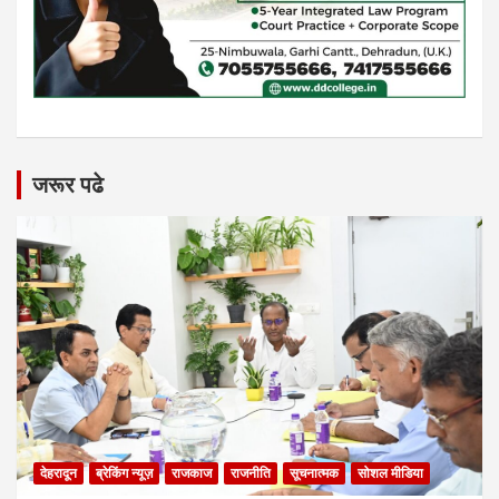
जरूर पढे
देहरादून
ब्रेकिंग न्यूज़
राजकाज
राजनीति
सूचनात्मक
सोशल मीडिया