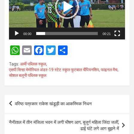
00:00
00:21
W
E
F
T
S
h
m
a
wi
h
Tags:
आर्मी पब्लिक स्कूल
,
at
ail
ce
tt
ar
एसपी सिन्हा मेमोरियल अंडर-19 स्टेट स्कूल फुटबाल चैंपियनशिप
,
फाइनल मैच
,
सोशल बलूनी पब्लिक स्कूल
s
b
er
e
A
o
p
o
Post
वरिष्ठ पत्रकार राकेश खंडूड़ी का आकस्मिक निधन
p
k
navigation
नैनीताल में तीन मंजिला भवन में लगी भीषण आग, बुजुर्ग महिला जिंदा जलीं,
ढाई घंटे लगे आग बुझने में