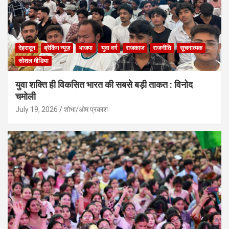
देहरादून
ब्रेकिंग न्यूज़
भाजपा
युवा वर्ग
राजकाज
राजनीति
सूचनात्मक
सोशल मीडिया
युवा शक्ति ही विकसित भारत की सबसे बड़ी ताकत : विनोद
चमोली
July 19, 2026
शोभा/ओम प्रकाश