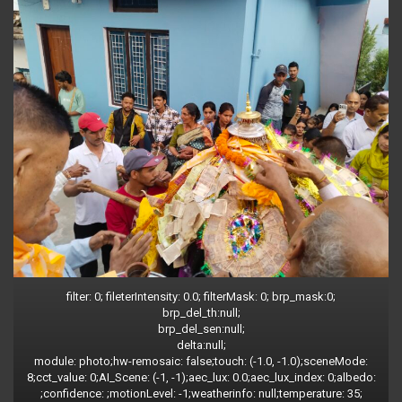
filter: 0; fileterIntensity: 0.0; filterMask: 0; brp_mask:0;
brp_del_th:null;
brp_del_sen:null;
delta:null;
module: photo;hw-remosaic: false;touch: (-1.0, -1.0);sceneMode:
8;cct_value: 0;AI_Scene: (-1, -1);aec_lux: 0.0;aec_lux_index: 0;albedo:
;confidence: ;motionLevel: -1;weatherinfo: null;temperature: 35;