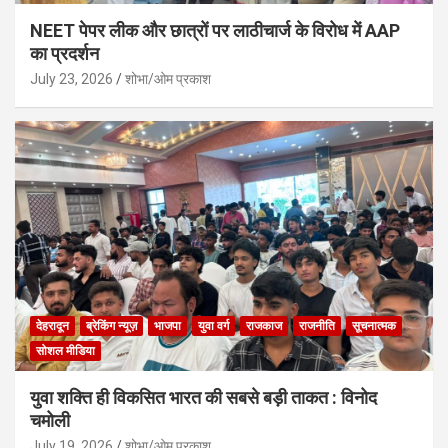
NEET पेपर लीक और छात्रों पर लाठीचार्ज के विरोध में AAP
का प्रदर्शन
July 23, 2026
शोभा/ओम प्रकाश
देहरादून
ब्रेकिंग न्यूज़
भाजपा
युवा वर्ग
राजकाज
राजनीति
सूचनात्मक
सोशल मीडिया
युवा शक्ति ही विकसित भारत की सबसे बड़ी ताकत : विनोद
चमोली
July 19, 2026
शोभा/ओम प्रकाश