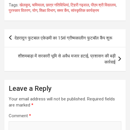
h
m
a
wi
h
Tags:
खेलकूद
,
चमियाला
,
छात्र गतिविधियां
,
टिहरी गढ़वाल
,
पीएम श्री विद्यालय
,
at
ail
ce
tt
ar
पुरस्कार वितरण
,
योग
,
शिक्षा विभाग
,
समर कैंप
,
सांस्कृतिक कार्यक्रम
s
b
er
e
A
o
Post
p
o
देहरादून फुटबाल एकेडमी का 15वां ग्रीष्मकालीन फुटबॉल कैंप शुरू
navigation
p
k
शीशमबाड़ा में सरकारी भूमि से अवैध मजार हटाई, प्रशासन की बड़ी
कार्रवाई
Leave a Reply
Your email address will not be published.
Required fields
are marked
*
Comment
*