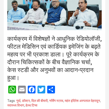
कार्यक्रम में विशेषज्ञों ने आधुनिक रेडियोलॉजी,
फीटल मेडिसिन एवं कार्डियक इमेजिंग के बढ़ते
महत्व पर भी प्रकाश डाला। पूरे कार्यक्रम के
दौरान चिकित्सकों के बीच वैज्ञानिक चर्चा,
केस स्टडी और अनुभवों का आदान-प्रदान
हुआ।
W
E
F
T
S
h
m
a
wi
h
Tags:
गुर्दा
,
डॉक्टर
,
दिल की बीमारी
,
नर्सिंग स्टाफ
,
महंत इंदिरेश अस्पताल देहरादून
,
at
ail
ce
tt
ar
स्वास्थ्य विभाग
,
हेल्थ टिप्स