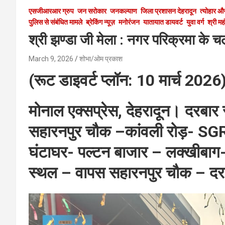
एसजीआरआर ग्रुप
जन सरोकार
जनकल्याण
जिला प्रशासन देहरादून
त्योहार और
पुलिस से संबंधित मामले
ब्रेकिंग न्यूज़
मनोरंजन
यातायात डायवर्ट
युवा वर्ग
श्री मह
श्री झण्डा जी मेला : नगर परिक्रमा के च
March 9, 2026
शोभा/ओम प्रकाश
(रूट डाइवर्ट प्लॉन: 10 मार्च 2026
मोनाल एक्सप्रेस, देहरादून। दरबार 
सहारनपुर चौक –कांवली रोड़- SGR
घंटाघर- पल्टन बाजार – लक्खीबाग-
स्थल – वापस सहारनपुर चौक – द