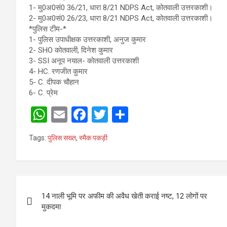
1- मु0अ0सं0 36/21, धारा 8/21 NDPS Act, कोतवाली उत्तरकाशी।
2- मु0अ0सं0 26/23, धारा 8/21 NDPS Act, कोतवाली उत्तरकाशी।
*पुलिस टीम-*
1- पुलिस उपाधीक्षक उत्तरकाशी, अनुज कुमार
2- SHO कोतवाली, दिनेश कुमार
3- SSI अनूप नयाल- कोतवाली उत्तरकाशी
4- HC. रणजीत कुमार
5- C. दीपक चौहान
6- C. प्रेम
W
E
F
T
S
h
m
a
wi
h
Tags:
पुलिस सख्त
,
स्मैक पकड़ी
at
ail
ce
tt
ar
s
b
er
e
A
o
Post
p
o
14 नाली भूमि पर अफीम की अवैध खेती कराई नष्ट, 12 लोगों पर
navigation
मुकदमा
p
k