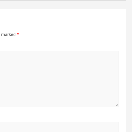
re marked
*