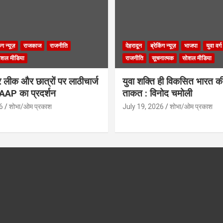
िंग न्यूज़
राजकाज
राजनीति
देहरादून
ब्रेकिंग न्यूज़
भाजपा
युवा वर्ग
ोशल मीडिया
राजनीति
सूचनात्मक
सोशल मीडिया
लीक और छात्रों पर लाठीचार्ज
युवा शक्ति ही विकसित भारत क
ं AAP का प्रदर्शन
ताकत : विनोद चमोली
6
शोभा/ओम प्रकाश
July 19, 2026
शोभा/ओम प्रकाश