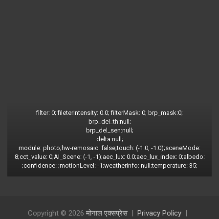
filter: 0; fileterIntensity: 0.0; filterMask: 0; brp_mask:0;
brp_del_th:null;
brp_del_sen:null;
delta:null;
module: photo;hw-remosaic: false;touch: (-1.0, -1.0);sceneMode:
8;cct_value: 0;AI_Scene: (-1, -1);aec_lux: 0.0;aec_lux_index: 0;albedo:
;confidence: ;motionLevel: -1;weatherinfo: null;temperature: 35;
Copyright © 2026
मोनाल एक्सप्रेस
Privacy Policy