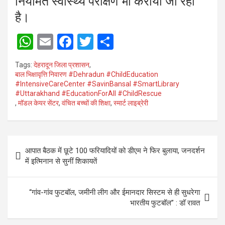
नियमित स्वास्थ्य परीक्षण भी कराया जा रहा
है।
W
E
F
T
S
h
m
a
wi
h
Tags:
देहरादून जिला प्रशासन
,
at
ail
ce
tt
ar
बाल भिक्षावृत्ति निवारण #Dehradun #ChildEducation
#IntensiveCareCenter #SavinBansal #SmartLibrary
s
b
er
e
#Uttarakhand #EducationForAll #ChildRescue
A
o
,
मॉडल केयर सेंटर
,
वंचित बच्चों की शिक्षा
,
स्मार्ट लाइब्रेरी
p
o
p
k
Post
आपात बैठक में छूटे 100 फरियादियों को डीएम ने फिर बुलाया, जनदर्शन
navigation
में इत्मिनान से सुनीं शिकायतें
“गांव-गांव फुटबॉल, जमीनी लीग और ईमानदार सिस्टम से ही सुधरेगा
भारतीय फुटबॉल” : डॉ रावत