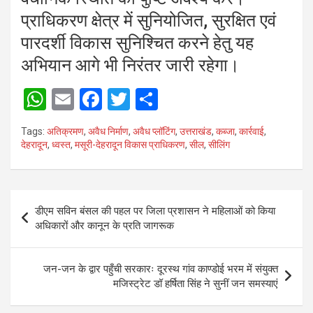
प्राधिकरण क्षेत्र में सुनियोजित, सुरक्षित एवं
पारदर्शी विकास सुनिश्चित करने हेतु यह
अभियान आगे भी निरंतर जारी रहेगा।
W
E
F
T
S
h
m
a
wi
h
Tags:
अतिक्रमण
,
अवैध निर्माण
,
अवैध प्लॉटिंग
,
उत्तराखंड
,
कब्जा
,
कार्रवाई
,
at
ail
ce
tt
ar
देहरादून
,
ध्वस्त
,
मसूरी-देहरादून विकास प्राधिकरण
,
सील
,
सीलिंग
s
b
er
e
A
o
Post
p
o
डीएम सविन बंसल की पहल पर जिला प्रशासन ने महिलाओं को किया
navigation
अधिकारों और कानून के प्रति जागरूक
p
k
जन-जन के द्वार पहुँची सरकारः दूरस्थ गांव काण्डोई भरम में संयुक्त
मजिस्ट्रेट डॉ हर्षिता सिंह ने सुनीं जन समस्याएं