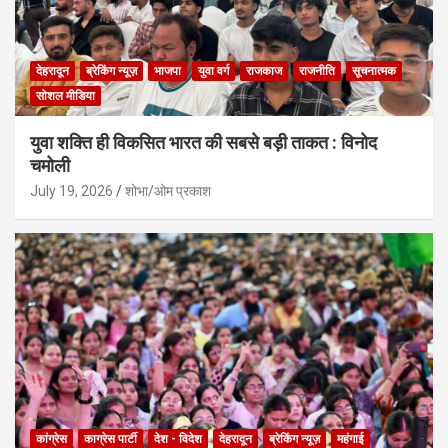
देहरादून
ब्रेकिंग न्यूज़
भाजपा
युवा वर्ग
राजकाज
राजनीति
सूचनात्मक
सोशल मीडिया
युवा शक्ति ही विकसित भारत की सबसे बड़ी ताकत : विनोद
चमोली
July 19, 2026
शोभा/ओम प्रकाश
कांग्रेस
काग्रेस पार्टी
देश - विदेश
देहरादून
ब्रेकिंग न्यूज़
महंगाई