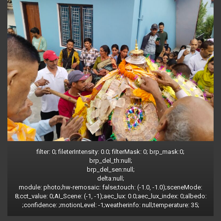
filter: 0; fileterIntensity: 0.0; filterMask: 0; brp_mask:0;
brp_del_th:null;
brp_del_sen:null;
delta:null;
module: photo;hw-remosaic: false;touch: (-1.0, -1.0);sceneMode:
8;cct_value: 0;AI_Scene: (-1, -1);aec_lux: 0.0;aec_lux_index: 0;albedo:
;confidence: ;motionLevel: -1;weatherinfo: null;temperature: 35;