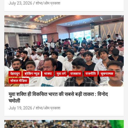
July 23, 2026
शोभा/ओम प्रकाश
देहरादून
ब्रेकिंग न्यूज़
भाजपा
युवा वर्ग
राजकाज
राजनीति
सूचनात्मक
सोशल मीडिया
युवा शक्ति ही विकसित भारत की सबसे बड़ी ताकत : विनोद
चमोली
July 19, 2026
शोभा/ओम प्रकाश