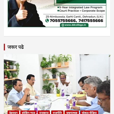
जरूर पढे
देहरादून
ब्रेकिंग न्यूज़
राजकाज
राजनीति
सूचनात्मक
सोशल मीडिया