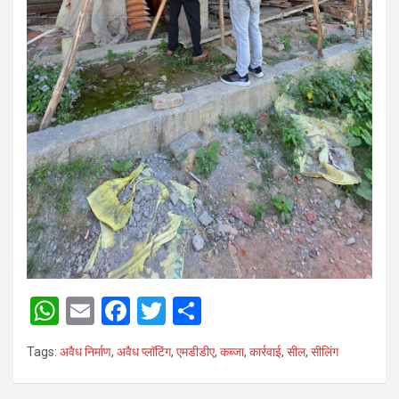
W
E
F
T
S
h
m
a
wi
h
Tags:
अवैध निर्माण
,
अवैध प्लॉटिंग
,
एमडीडीए
,
कब्जा
,
कार्रवाई
,
सील
,
सीलिंग
at
ail
ce
tt
ar
s
b
er
e