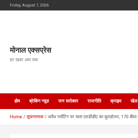
Skip
Friday, August 7, 2026
to
content
मोनाल एक्सप्रेस
हर खबर आप तक
होम
ब्रेकिंग न्यूज़
जन सरोकार
राजनीति
क्राइम
खेल
Home
सूचनात्मक
अवैध प्लॉटिंग पर चला एमडीडीए का बुलडोजर, 170 बीघा 