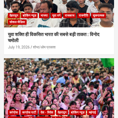
देहरादून
ब्रेकिंग न्यूज़
भाजपा
युवा वर्ग
राजकाज
राजनीति
सूचनात्मक
सोशल मीडिया
युवा शक्ति ही विकसित भारत की सबसे बड़ी ताकत : विनोद
चमोली
July 19, 2026
शोभा/ओम प्रकाश
कांग्रेस
काग्रेस पार्टी
देश - विदेश
देहरादून
ब्रेकिंग न्यूज़
महंगाई