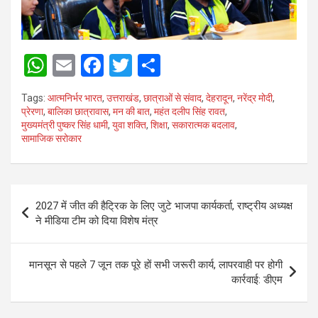
W
E
F
T
S
h
m
a
wi
h
Tags:
आत्मनिर्भर भारत
,
उत्तराखंड
,
छात्राओं से संवाद
,
देहरादून
,
नरेंद्र मोदी
,
at
ail
ce
tt
ar
प्रेरणा
,
बालिका छात्रावास
,
मन की बात
,
महंत दलीप सिंह रावत
,
मुख्यमंत्री पुष्कर सिंह धामी
,
युवा शक्ति
,
शिक्षा
,
सकारात्मक बदलाव
,
s
b
er
e
सामाजिक सरोकार
A
o
p
o
Post
p
k
2027 में जीत की हैट्रिक के लिए जुटे भाजपा कार्यकर्ता, राष्ट्रीय अध्यक्ष
navigation
ने मीडिया टीम को दिया विशेष मंत्र
मानसून से पहले 7 जून तक पूरे हों सभी जरूरी कार्य, लापरवाही पर होगी
कार्रवाई: डीएम