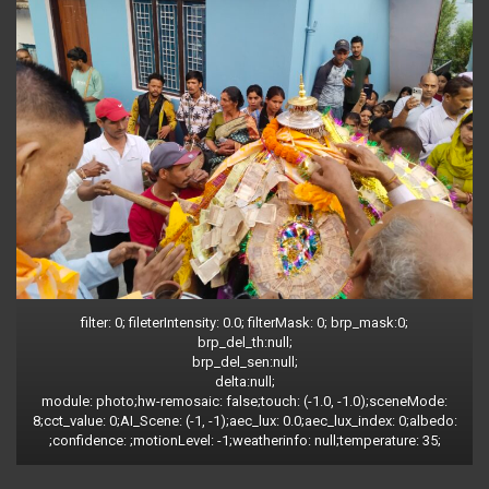
filter: 0; fileterIntensity: 0.0; filterMask: 0; brp_mask:0;
brp_del_th:null;
brp_del_sen:null;
delta:null;
module: photo;hw-remosaic: false;touch: (-1.0, -1.0);sceneMode:
8;cct_value: 0;AI_Scene: (-1, -1);aec_lux: 0.0;aec_lux_index: 0;albedo:
;confidence: ;motionLevel: -1;weatherinfo: null;temperature: 35;