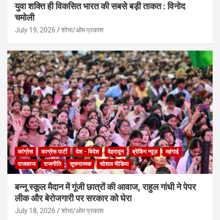
युवा शक्ति ही विकसित भारत की सबसे बड़ी ताकत : विनोद
चमोली
July 19, 2026
शोभा/ओम प्रकाश
कांग्रेस
काग्रेस पार्टी
देश - विदेश
देहरादून
ब्रेकिंग न्यूज़
महंगाई
राजकाज
राजनीति
सूचनात्मक
सोशल मीडिया
बन्नू स्कूल मैदान में गूंजी छात्रों की आवाज, राहुल गांधी ने पेपर
लीक और बेरोजगारी पर सरकार को घेरा
July 18, 2026
शोभा/ओम प्रकाश