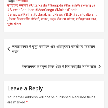
Tags:
उत्तरकाशी
,
at
ail
ce
tt
ar
उत्तराखंड समाचार #Uttarkashi #Gangotri #KailashVijayvargiya
#SureshChauhan #MaaGanga #MalookPeeth
s
b
er
e
#BhagwatKatha #UttarakhandNews #BJP #SpiritualEvent
A
o
,
कैलाश विजयवर्गीय
,
गंगोत्री
,
भाजपा
,
मलूक पीठ धाम
,
मां गंगा
,
श्रीमद्भागवत कथा
,
सुरेश चौहान
p
o
p
k
Post
जनता दरबार में बुजुर्ग उत्पीड़न और अतिक्रमण मामलों पर प्रशासन
navigation
सख्त
विकासनगर के यमुना विहार क्षेत्र में बिना स्वीकृति निर्माण सील
Leave a Reply
Your email address will not be published.
Required fields
are marked
*