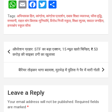
W
E
F
T
S
h
m
a
wi
h
Tags:
अभिभावक हित
,
कांग्रेस
,
कांग्रेस प्रदर्शन
,
दबाव शिक्षा व्यवस्था
,
फीस वृद्धि
,
at
ail
ce
tt
ar
मनमानी
,
राहत मांग किताब-यूनिफॉर्म
,
विरोध निजी स्कूल
,
शिक्षा शुल्क
,
सवाल जनहित
,
हस्तक्षेप स्कूल फीस
s
b
er
e
A
o
p
o
Post
ऑपरेशन प्रहार: STF का बड़ा एक्शन, 15 म्यूल खाते चिन्हित, ₹1.53
p
k
navigation
करोड़ की साइबर ठगी का खुलासा
बैरियर तोड़कर भागा बदमाश, मुठभेड़ में पुलिस ने पैर में मारी गोली
Leave a Reply
Your email address will not be published.
Required fields
are marked
*