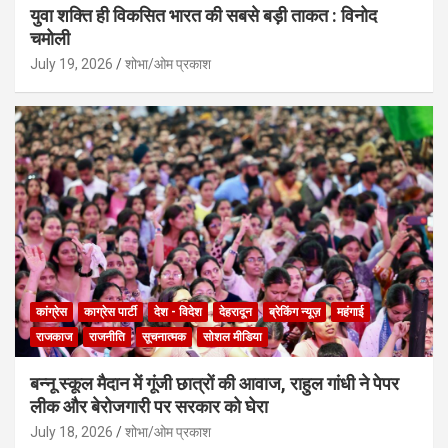
युवा शक्ति ही विकसित भारत की सबसे बड़ी ताकत : विनोद
चमोली
July 19, 2026
शोभा/ओम प्रकाश
कांग्रेस
काग्रेस पार्टी
देश - विदेश
देहरादून
ब्रेकिंग न्यूज़
महंगाई
राजकाज
राजनीति
सूचनात्मक
सोशल मीडिया
बन्नू स्कूल मैदान में गूंजी छात्रों की आवाज, राहुल गांधी ने पेपर
लीक और बेरोजगारी पर सरकार को घेरा
July 18, 2026
शोभा/ओम प्रकाश