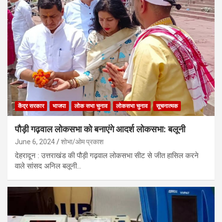
केंद्र सरकार
भाजपा
लोक सभा चुनाव
लोकसभा चुनाव
सूचनात्मक
पौड़ी गढ़वाल लोकसभा को बनाएंगे आदर्श लोकसभा: बलूनी
June 6, 2024
शोभा/ओम प्रकाश
देहरादून : उत्तराखंड की पौड़ी गढ़वाल लोकसभा सीट से जीत हासिल करने
वाले सांसद अनिल बलूनी…