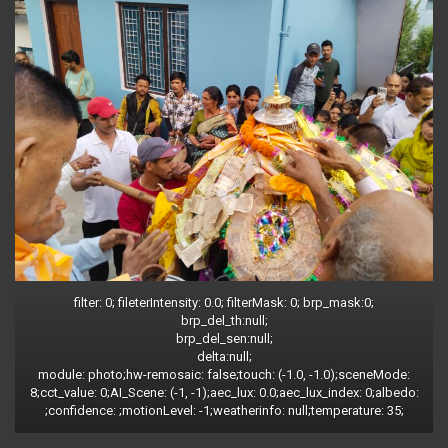
filter: 0; fileterIntensity: 0.0; filterMask: 0; brp_mask:0;
brp_del_th:null;
brp_del_sen:null;
delta:null;
module: photo;hw-remosaic: false;touch: (-1.0, -1.0);sceneMode:
8;cct_value: 0;AI_Scene: (-1, -1);aec_lux: 0.0;aec_lux_index: 0;albedo:
;confidence: ;motionLevel: -1;weatherinfo: null;temperature: 35;