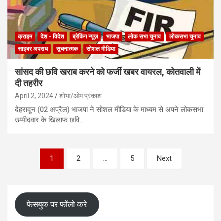
क्राइम
देश - विदेश
ब्रेकिंग न्यूज़
भाजपा
लोक सभा चुनाव
लोकसभा चुनाव
साइबर अपराध
सूचनात्मक
सोशल मीडिया
सांसद की छवि खराब करने को फर्जी खबर वायरल, कोतवाली में
दी तहरीर
April 2, 2024
शोभा/ओम प्रकाश
देहरादून (02 अप्रैल) भाजपा ने सोशल मीडिया के माध्यम से अपने लोकसभा
उम्मीदवार के खिलाफ छवि…
Posts
1
2
…
5
Next
pagination
फेसबुक पर फॉलो करे