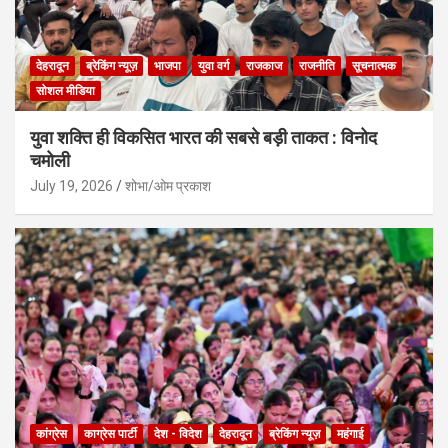
देहरादून
ब्रेकिंग न्यूज़
भाजपा
युवा वर्ग
राजकाज
राजनीति
सूचनात्मक
सोशल मीडिया
युवा शक्ति ही विकसित भारत की सबसे बड़ी ताकत : विनोद
चमोली
July 19, 2026
शोभा/ओम प्रकाश
कांग्रेस
काग्रेस पार्टी
देश - विदेश
देहरादून
ब्रेकिंग न्यूज़
महंगाई