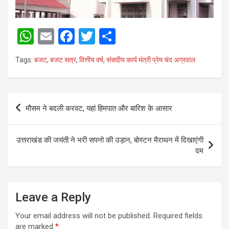
W
E
F
T
S
h
m
a
wi
h
Tags:
बजट
,
बजट सत्र
,
वित्तीय वर्ष
,
संसदीय कार्य मंत्री प्रेम चंद अग्रवाल
at
ail
ce
tt
ar
s
b
er
e
A
o
Post
मौसम ने बदली करवट, यहां हिमपात और बारिश के आसार
p
o
navigation
p
k
उत्तराखंड की जयंती ने भरी सपनो की उड़ान, बोस्टन मैराथन में दिखाएंगी
दम
Leave a Reply
Your email address will not be published.
Required fields
are marked
*