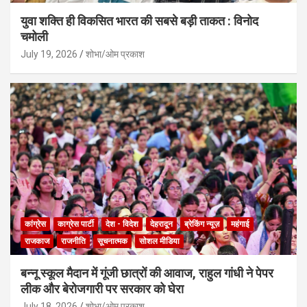
युवा शक्ति ही विकसित भारत की सबसे बड़ी ताकत : विनोद
चमोली
July 19, 2026
शोभा/ओम प्रकाश
कांग्रेस
काग्रेस पार्टी
देश - विदेश
देहरादून
ब्रेकिंग न्यूज़
महंगाई
राजकाज
राजनीति
सूचनात्मक
सोशल मीडिया
बन्नू स्कूल मैदान में गूंजी छात्रों की आवाज, राहुल गांधी ने पेपर
लीक और बेरोजगारी पर सरकार को घेरा
July 18, 2026
शोभा/ओम प्रकाश