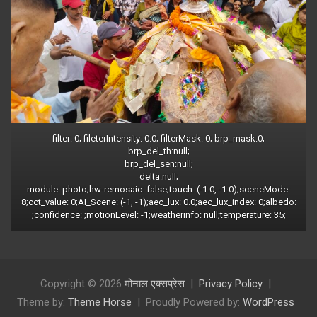
filter: 0; fileterIntensity: 0.0; filterMask: 0; brp_mask:0;
brp_del_th:null;
brp_del_sen:null;
delta:null;
module: photo;hw-remosaic: false;touch: (-1.0, -1.0);sceneMode:
8;cct_value: 0;AI_Scene: (-1, -1);aec_lux: 0.0;aec_lux_index: 0;albedo:
;confidence: ;motionLevel: -1;weatherinfo: null;temperature: 35;
Copyright © 2026
मोनाल एक्सप्रेस
Privacy Policy
Theme by:
Theme Horse
Proudly Powered by:
WordPress