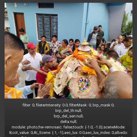
filter: 0; fileterIntensity: 0.0; filterMask: 0; brp_mask:0;
brp_del_th:null;
brp_del_sen:null;
delta:null;
module: photo;hw-remosaic: false;touch: (-1.0, -1.0);sceneMode:
8;cct_value: 0;AI_Scene: (-1, -1);aec_lux: 0.0;aec_lux_index: 0;albedo: