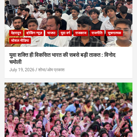
देहरादून
ब्रेकिंग न्यूज़
भाजपा
युवा वर्ग
राजकाज
राजनीति
सूचनात्मक
सोशल मीडिया
युवा शक्ति ही विकसित भारत की सबसे बड़ी ताकत : विनोद
चमोली
July 19, 2026
शोभा/ओम प्रकाश