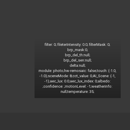
filter: 0; fileterIntensity: 0.0; filterMask: 0;
brp_mask:0;
brp_del_th:null;
brp_del_sen:null;
delta:null;
module: photo;hw-remosaic: false;touch: (-1.0,
-1.0);sceneMode: 8;cct_value: 0;AI_Scene: (-1,
-1);aec_lux: 0.0;aec_lux_index: 0;albedo:
;confidence: ;motionLevel: -1;weatherinfo:
null;temperature: 35;