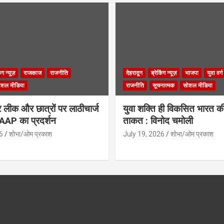
िंग न्यूज़
राजकाज
राजनीति
देहरादून
ब्रेकिंग न्यूज़
भाजपा
युवा वर्ग
ोशल मीडिया
राजनीति
सूचनात्मक
सोशल मीडिया
लीक और छात्रों पर लाठीचार्ज
युवा शक्ति ही विकसित भारत क
ं AAP का प्रदर्शन
ताकत : विनोद चमोली
6
शोभा/ओम प्रकाश
July 19, 2026
शोभा/ओम प्रकाश