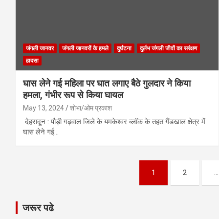
जंगली जानवर
जंगली जानवरों के हमले
दुर्घटना
दुर्लभ जंगली जीवों का सरंक्षण
हादसा
घास लेने गई महिला पर घात लगाए बैठे गुलदार ने किया
हमला, गंभीर रूप से किया घायल
May 13, 2024
शोभा/ओम प्रकाश
देहरादून : पौड़ी गढ़वाल जिले के यमकेश्वर ब्लॉक के तहत गैंडखाल क्षेत्र में
घास लेने गई…
Posts
1
2
…
pagination
जरूर पढे