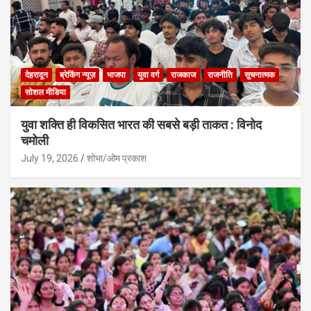
देहरादून
ब्रेकिंग न्यूज़
भाजपा
युवा वर्ग
राजकाज
राजनीति
सूचनात्मक
सोशल मीडिया
युवा शक्ति ही विकसित भारत की सबसे बड़ी ताकत : विनोद
चमोली
July 19, 2026
शोभा/ओम प्रकाश