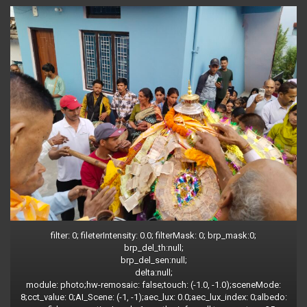
filter: 0; fileterIntensity: 0.0; filterMask: 0; brp_mask:0;
brp_del_th:null;
brp_del_sen:null;
delta:null;
module: photo;hw-remosaic: false;touch: (-1.0, -1.0);sceneMode:
8;cct_value: 0;AI_Scene: (-1, -1);aec_lux: 0.0;aec_lux_index: 0;albedo: