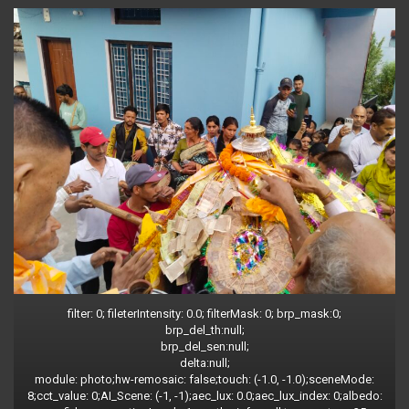
filter: 0; fileterIntensity: 0.0; filterMask: 0; brp_mask:0;
brp_del_th:null;
brp_del_sen:null;
delta:null;
module: photo;hw-remosaic: false;touch: (-1.0, -1.0);sceneMode:
8;cct_value: 0;AI_Scene: (-1, -1);aec_lux: 0.0;aec_lux_index: 0;albedo: