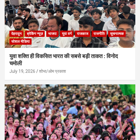
देहरादून
ब्रेकिंग न्यूज़
भाजपा
युवा वर्ग
राजकाज
राजनीति
सूचनात्मक
सोशल मीडिया
युवा शक्ति ही विकसित भारत की सबसे बड़ी ताकत : विनोद
चमोली
July 19, 2026
शोभा/ओम प्रकाश