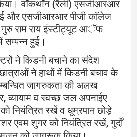
 किया। वाॅकथाॅन (रैली) एसजीआरआर
भ हुई और एसजीआरआर पीजी काॅलेज
ी गुरु राम राय इंस्टीट्यूट आॅफ
ं सम्पन्न हुई।
क्टरों ने किडनी बचाने का संदेश
छात्राओं ने हाथों में किडनी बचाव के
य सम्बन्धित जागरुकता की अलख
हार, व्यायाम व स्वच्छ जल अपनाईए
 को नियंत्रित रखें व धूम्रपान छोड़े
ेशर एवम शुगर को नियंत्रित रखें, गुर्दाें
 से आमजन को जागरूक किया।