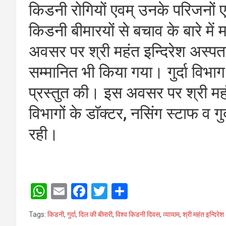
किडनी रोगियों एवम् उनके परिजनों एव
किडनी बीमारयों से बचाव के बारे में 
अवसर पर श्री महंत इन्दिरेश अस्पताल
सम्मानित भी किया गया। गुर्दा विभ
प्रस्तुत की। इस अवसर पर श्री महं
विभागों के डाॅक्टर, नसिंग स्टाफ व ग
रही।
W
E
F
T
S
h
m
a
wi
h
Tags:
किडनी
,
गुर्दा
,
दिल की बीमारी
,
विश्व किडनी दिवस
,
व्यायाम
,
श्री महंत इन्दिरे
at
ail
ce
tt
ar