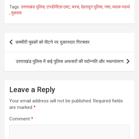
h
m
a
wi
h
Tags:
उत्तराखंड पुलिस
,
एनडीपीएस एक्ट
,
चरस
,
देहरादून पुलिस
,
नशा
,
मादक पदार्थ
at
ail
ce
tt
ar
,
मुकदमा
s
b
er
e
A
o
Post
p
o
कश्मीरी युवकों को पीटने पर दुकानदार गिरफ्तार
navigation
p
k
उत्तराखंड पुलिस में कई पुलिस अफसरों की पदोन्नति और स्थानांतरण
Leave a Reply
Your email address will not be published.
Required fields
are marked
*
Comment
*