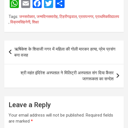
W
E
F
T
S
h
m
a
wi
h
Tags:
जनसरोकार
,
जन्मदिनसमारोह
,
टिहरीगढ़वाल
,
प्रतापनगर
,
प्राथमिकविद्यालय
at
ail
ce
tt
ar
,
विक्रमसिंहनेगी
,
शिक्षा
s
b
er
e
A
o
Post
p
o
ऋषिकेश के शिवाजी नगर में महिला की गोली मारकर हत्या, प्रेम प्रसंग
navigation
बना वजह
p
k
श्री महंत इंदिरेश अस्पताल ने मिलिट्री अस्पताल संग दिया कैंसर
जागरूकता का सन्देश
Leave a Reply
Your email address will not be published.
Required fields
are marked
*