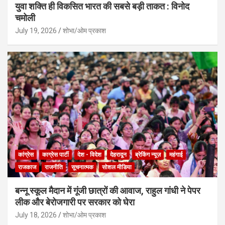
युवा शक्ति ही विकसित भारत की सबसे बड़ी ताकत : विनोद
चमोली
July 19, 2026
शोभा/ओम प्रकाश
कांग्रेस
काग्रेस पार्टी
देश - विदेश
देहरादून
ब्रेकिंग न्यूज़
महंगाई
राजकाज
राजनीति
सूचनात्मक
सोशल मीडिया
बन्नू स्कूल मैदान में गूंजी छात्रों की आवाज, राहुल गांधी ने पेपर
लीक और बेरोजगारी पर सरकार को घेरा
July 18, 2026
शोभा/ओम प्रकाश