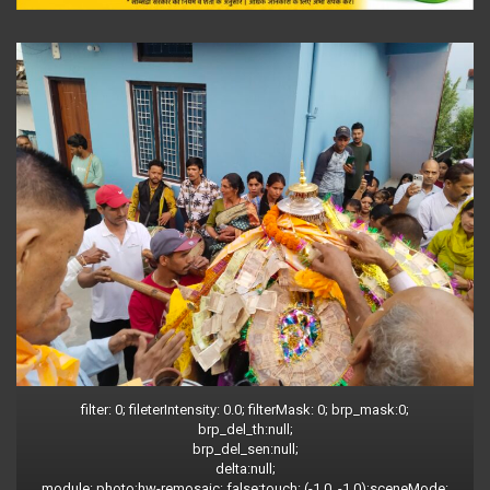
filter: 0; fileterIntensity: 0.0; filterMask: 0; brp_mask:0;
brp_del_th:null;
brp_del_sen:null;
delta:null;
module: photo;hw-remosaic: false;touch: (-1.0, -1.0);sceneMode: