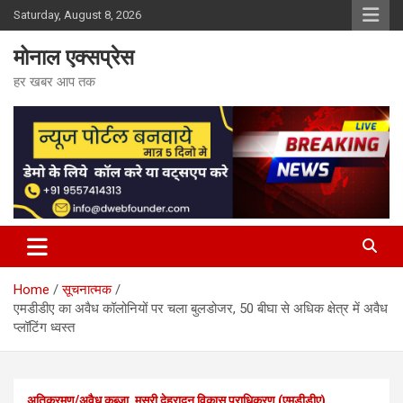
Skip
Saturday, August 8, 2026
to
content
मोनाल एक्सप्रेस
हर खबर आप तक
Home
सूचनात्मक
एमडीडीए का अवैध कॉलोनियों पर चला बुलडोजर, 50 बीघा से अधिक क्षेत्र में अवैध
प्लॉटिंग ध्वस्त
अतिक्रमण/अवैध कब्जा
मसूरी देहरादून विकास प्राधिकरण (एमडीडीए)