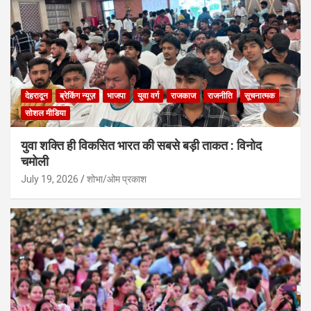
देहरादून
ब्रेकिंग न्यूज़
भाजपा
युवा वर्ग
राजकाज
राजनीति
सूचनात्मक
सोशल मीडिया
युवा शक्ति ही विकसित भारत की सबसे बड़ी ताकत : विनोद
चमोली
July 19, 2026
शोभा/ओम प्रकाश