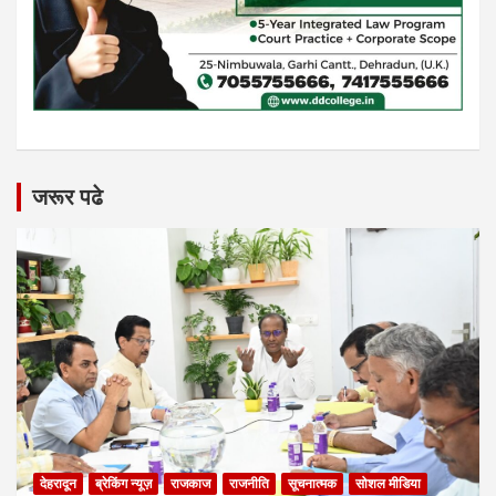
जरूर पढे
देहरादून
ब्रेकिंग न्यूज़
राजकाज
राजनीति
सूचनात्मक
सोशल मीडिया