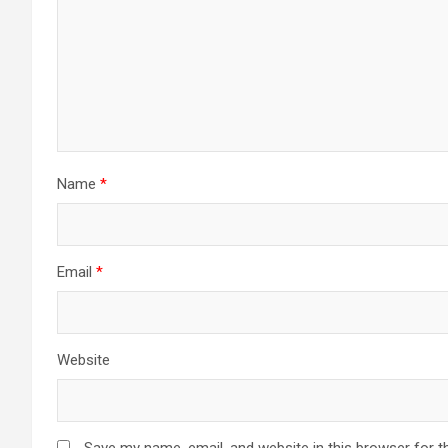
Name
*
Email
*
Website
Save my name, email, and website in this browser for t