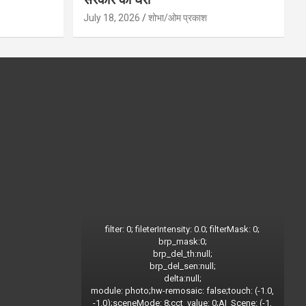
July 18, 2026
शोभा/ओम प्रकाश
filter: 0; fileterIntensity: 0.0; filterMask: 0;
brp_mask:0;
brp_del_th:null;
brp_del_sen:null;
delta:null;
module: photo;hw-remosaic: false;touch: (-1.0,
-1.0);sceneMode: 8;cct_value: 0;AI_Scene: (-1,