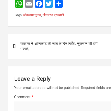
W
E
F
T
S
h
m
a
wi
h
Tags:
लोकसभा चुनाव
,
लोकसभा प्रत्याशी
at
ail
ce
tt
ar
s
b
er
e
A
o
Post
p
o
महाराज ने अग्निकांड की जांच के दिए निर्देश, नुकसान की होगी
navigation
भरपाई
p
k
Leave a Reply
Your email address will not be published.
Required fields a
Comment
*