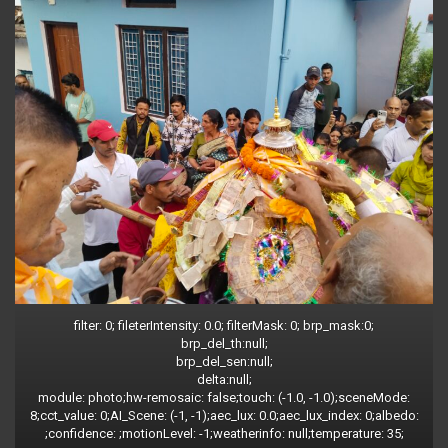
filter: 0; fileterIntensity: 0.0; filterMask: 0; brp_mask:0;
brp_del_th:null;
brp_del_sen:null;
delta:null;
module: photo;hw-remosaic: false;touch: (-1.0, -1.0);sceneMode:
8;cct_value: 0;AI_Scene: (-1, -1);aec_lux: 0.0;aec_lux_index: 0;albedo:
;confidence: ;motionLevel: -1;weatherinfo: null;temperature: 35;