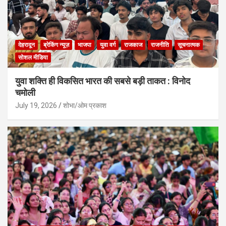
देहरादून
ब्रेकिंग न्यूज़
भाजपा
युवा वर्ग
राजकाज
राजनीति
सूचनात्मक
सोशल मीडिया
युवा शक्ति ही विकसित भारत की सबसे बड़ी ताकत : विनोद
चमोली
July 19, 2026
शोभा/ओम प्रकाश