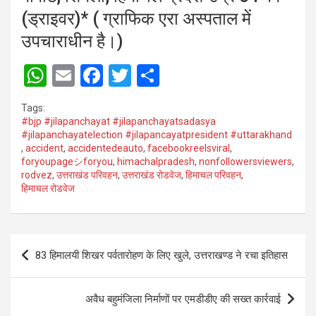
(ड्राइवर)* ( ग्राफिक एरा अस्पताल में
उपचाराधीन है।)
W
E
F
T
S
h
m
a
wi
h
Tags:
at
ail
ce
tt
ar
#bjp #jilapanchayat #jilapanchayatsadasya
#jilapanchayatelection #jilapancayatpresident #uttarakhand
s
b
er
e
,
accident
,
accidentedeauto
,
facebookreelsviral
,
A
o
foryoupageシforyou
,
himachalpradesh
,
nonfollowersviewers
,
rodvez
,
उत्तराखंड परिवहन
,
उत्तराखंड रोडवेज
,
हिमाचल परिवहन
,
p
o
हिमाचल रोडवेज
p
k
Post
83 हिमालयी शिखर पर्वतारोहण के लिए खुले, उत्तराखण्ड ने रचा इतिहास
navigation
अवैध बहुमंजिला निर्माणों पर एमडीडीए की सख्त कार्रवाई