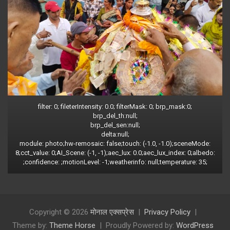
filter: 0; fileterIntensity: 0.0; filterMask: 0; brp_mask:0;
brp_del_th:null;
brp_del_sen:null;
delta:null;
module: photo;hw-remosaic: false;touch: (-1.0, -1.0);sceneMode:
8;cct_value: 0;AI_Scene: (-1, -1);aec_lux: 0.0;aec_lux_index: 0;albedo:
;confidence: ;motionLevel: -1;weatherinfo: null;temperature: 35;
Copyright © 2026
मोनाल एक्सप्रेस
Privacy Policy
Theme by:
Theme Horse
Proudly Powered by:
WordPress