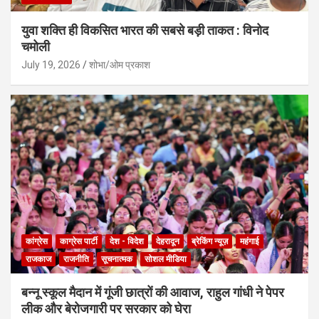
युवा शक्ति ही विकसित भारत की सबसे बड़ी ताकत : विनोद
चमोली
July 19, 2026
शोभा/ओम प्रकाश
कांग्रेस
काग्रेस पार्टी
देश - विदेश
देहरादून
ब्रेकिंग न्यूज़
महंगाई
राजकाज
राजनीति
सूचनात्मक
सोशल मीडिया
बन्नू स्कूल मैदान में गूंजी छात्रों की आवाज, राहुल गांधी ने पेपर
लीक और बेरोजगारी पर सरकार को घेरा