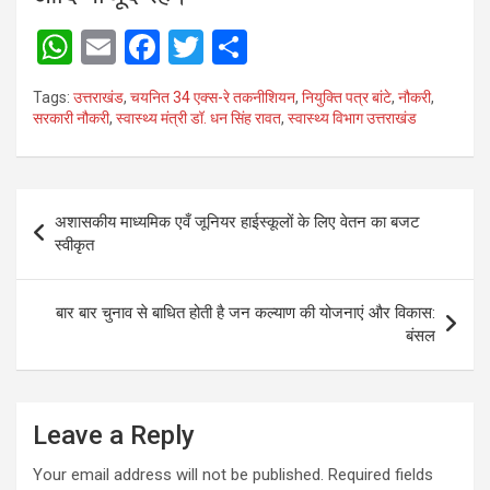
W
E
F
T
S
h
m
a
wi
h
Tags:
उत्तराखंड
,
चयनित 34 एक्स-रे तकनीशियन
,
नियुक्ति पत्र बांटे
,
नौकरी
,
at
ail
ce
tt
ar
सरकारी नौकरी
,
स्वास्थ्य मंत्री डॉ. धन सिंह रावत
,
स्वास्थ्य विभाग उत्तराखंड
s
b
er
e
A
o
Post
p
o
अशासकीय माध्यमिक एवँ जूनियर हाईस्कूलों के लिए वेतन का बजट
navigation
स्वीकृत
p
k
बार बार चुनाव से बाधित होती है जन कल्याण की योजनाएं और विकास:
बंसल
Leave a Reply
Your email address will not be published.
Required fields