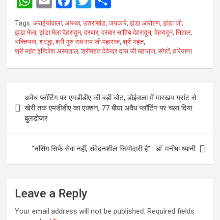
W
E
F
T
S
h
m
a
wi
h
Tags:
अराईयांवाला
,
आस्था
,
उत्तराखंड
,
जयकारे
,
झंडा आरोहण
,
झंडा जी
,
at
ail
ce
tt
ar
झंडा मेला
,
झंडा मेला देहरादून
,
दरबार
,
दरबार साहिब देहरादून
,
देहरादून
,
निहाल
,
भक्तिभाव
,
श्रद्धा
,
श्री गुरु राम राय जी महाराज
,
श्री महंत
,
s
b
er
e
श्री महंत इन्दिरेश अस्पताल
,
श्रीमहंत देवेन्द्र दास जी महाराज
,
संगतें
,
हरियाणा
A
o
p
o
Post
p
k
अवैध प्लॉटिंग पर एमडीडीए की बड़ी चोट, डोईवाला में मारखम ग्रांट से
navigation
खेरी तक एमडीडीए का एक्शन, 77 बीघा अवैध प्लॉटिंग पर चला दिया
बुलडोजर
“नर्सिंग सिर्फ सेवा नहीं, संवेदनशील जिम्मेदारी है” : डॉ. मनीषा ध्यानी
Leave a Reply
Your email address will not be published.
Required fields