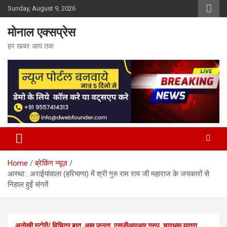
Skip
Sunday, August 9, 2026
to
content
मोनाल एक्सप्रेस
हर खबर आप तक
Home
ब्रेकिंग न्यूज़
आस्था : अराईयांवाला (हरियाणा) में श्री गुरु राम राय जी महाराज के जयकारों से
निहाल हुईं संगतें
अनोखी स्टोरी/ विचित्र बात
आम जनता
एसजीआरआर ग्रुप
चारधाम यात्रा