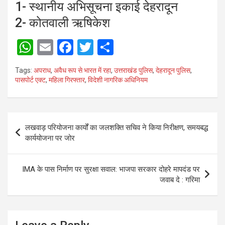
1- स्थानीय अभिसूचना इकाई देहरादून
2- कोतवाली ऋषिकेश
W
E
F
T
S
h
m
a
wi
h
Tags:
अपराध
,
अवैध रूप से भारत में रहा
,
उत्तराखंड पुलिस
,
देहरादून पुलिस
,
at
ail
ce
tt
ar
पासपोर्ट एक्ट
,
महिला गिरफ्तार
,
विदेशी नागरिक अधिनियम
s
b
er
e
A
o
Post
p
o
लखवाड़ परियोजना कार्यों का जलशक्ति सचिव ने किया निरीक्षण, समयबद्ध
navigation
कार्ययोजना पर जोर
p
k
IMA के पास निर्माण पर सुरक्षा सवाल: भाजपा सरकार दोहरे मापदंड पर
जवाब दे : गरिमा