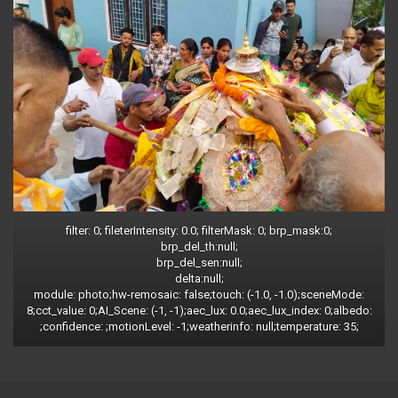
filter: 0; fileterIntensity: 0.0; filterMask: 0; brp_mask:0;
brp_del_th:null;
brp_del_sen:null;
delta:null;
module: photo;hw-remosaic: false;touch: (-1.0, -1.0);sceneMode:
8;cct_value: 0;AI_Scene: (-1, -1);aec_lux: 0.0;aec_lux_index: 0;albedo:
;confidence: ;motionLevel: -1;weatherinfo: null;temperature: 35;