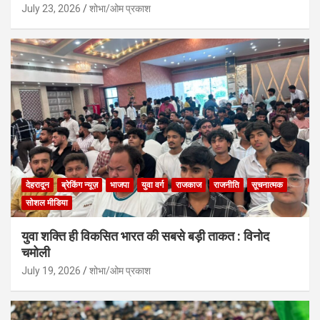
July 23, 2026
शोभा/ओम प्रकाश
देहरादून
ब्रेकिंग न्यूज़
भाजपा
युवा वर्ग
राजकाज
राजनीति
सूचनात्मक
सोशल मीडिया
युवा शक्ति ही विकसित भारत की सबसे बड़ी ताकत : विनोद
चमोली
July 19, 2026
शोभा/ओम प्रकाश