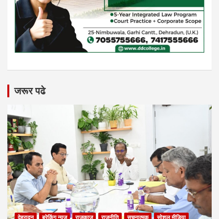
जरूर पढे
देहरादून
ब्रेकिंग न्यूज़
राजकाज
राजनीति
सूचनात्मक
सोशल मीडिया