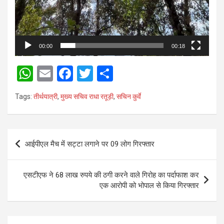
00:00
00:18
W
E
F
T
S
h
m
a
wi
h
Tags:
तीर्थयात्री
,
मुख्य सचिव राधा रतूड़ी
,
सचिन कुर्वे
at
ail
ce
tt
ar
s
b
er
e
A
o
Post
आईपीएल मैच में सट्टा लगाने पर 09 लोग गिरफ्तार
p
o
navigation
p
k
एसटीएफ ने 68 लाख रुपये की ठगी करने वाले गिरोह का पर्दाफाश कर
एक आरोपी को भोपाल से किया गिरफ्तार