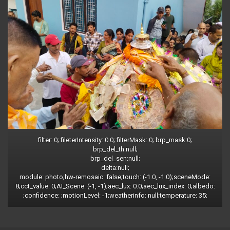
filter: 0; fileterIntensity: 0.0; filterMask: 0; brp_mask:0;
brp_del_th:null;
brp_del_sen:null;
delta:null;
module: photo;hw-remosaic: false;touch: (-1.0, -1.0);sceneMode:
8;cct_value: 0;AI_Scene: (-1, -1);aec_lux: 0.0;aec_lux_index: 0;albedo:
;confidence: ;motionLevel: -1;weatherinfo: null;temperature: 35;