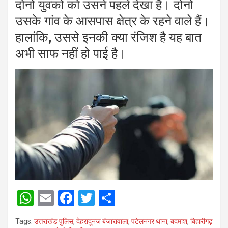
दोनों युवकों को उसने पहले देखा है। दोनों
उसके गांव के आसपास क्षेत्र के रहने वाले हैं।
हालांकि, उससे इनकी क्या रंजिश है यह बात
अभी साफ नहीं हो पाई है।
W
E
F
T
S
h
m
a
wi
h
Tags:
उत्तराखंड पुलिस
,
देहरादूनज़ बंजारावाला
,
पटेलनगर थाना
,
बदमाश
,
बिहारीगढ़