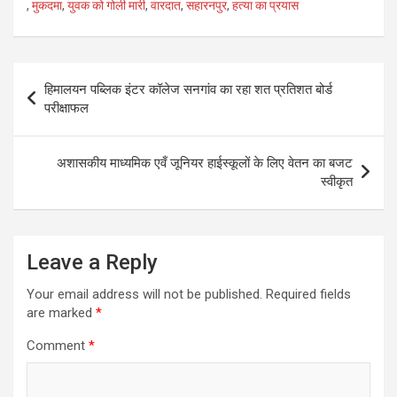
at
ail
ce
tt
ar
,
मुकदमा
,
युवक को गोली मारी
,
वारदात
,
सहारनपुर
,
हत्या का प्रयास
s
b
er
e
A
o
Post
p
o
हिमालयन पब्लिक इंटर कॉलेज सनगांव का रहा शत प्रतिशत बोर्ड
navigation
परीक्षाफल
p
k
अशासकीय माध्यमिक एवँ जूनियर हाईस्कूलों के लिए वेतन का बजट
स्वीकृत
Leave a Reply
Your email address will not be published.
Required fields
are marked
*
Comment
*