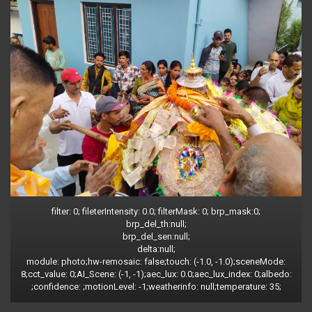
filter: 0; fileterIntensity: 0.0; filterMask: 0; brp_mask:0;
brp_del_th:null;
brp_del_sen:null;
delta:null;
module: photo;hw-remosaic: false;touch: (-1.0, -1.0);sceneMode:
8;cct_value: 0;AI_Scene: (-1, -1);aec_lux: 0.0;aec_lux_index: 0;albedo:
;confidence: ;motionLevel: -1;weatherinfo: null;temperature: 35;