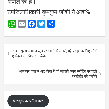
अपील की है।
उपजिलाधिकारी कुमकुम जोशी ने आश%
W
E
F
T
S
h
m
a
wi
h
at
ail
ce
tt
ar
s
b
er
e
Post
सड़क सुरक्षा कोष से जुड़े प्रस्तावों को मंजूरी, पूरे प्रदेश के लिए बनेगी
A
o
navigation
एकीकृत एएनपीआर कार्ययोजना
p
o
p
k
अजबपुर कला में आठ बीघा में की जा रही अवैध प्लॉटिंग पर चली
एमडीडीए की जेसीबी
फेसबुक पर फॉलो करे