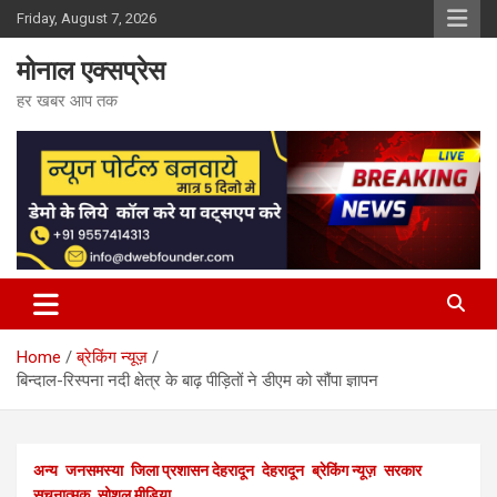
Skip
Friday, August 7, 2026
to
content
मोनाल एक्सप्रेस
हर खबर आप तक
Home
ब्रेकिंग न्यूज़
बिन्दाल-रिस्पना नदी क्षेत्र के बाढ़ पीड़ितों ने डीएम को सौंपा ज्ञापन
अन्य
जनसमस्या
जिला प्रशासन देहरादून
देहरादून
ब्रेकिंग न्यूज़
सरकार
सूचनात्मक
सोशल मीडिया