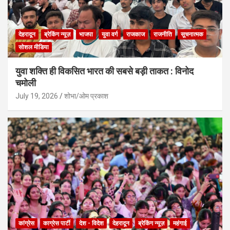
देहरादून
ब्रेकिंग न्यूज़
भाजपा
युवा वर्ग
राजकाज
राजनीति
सूचनात्मक
सोशल मीडिया
युवा शक्ति ही विकसित भारत की सबसे बड़ी ताकत : विनोद
चमोली
July 19, 2026
शोभा/ओम प्रकाश
कांग्रेस
काग्रेस पार्टी
देश - विदेश
देहरादून
ब्रेकिंग न्यूज़
महंगाई