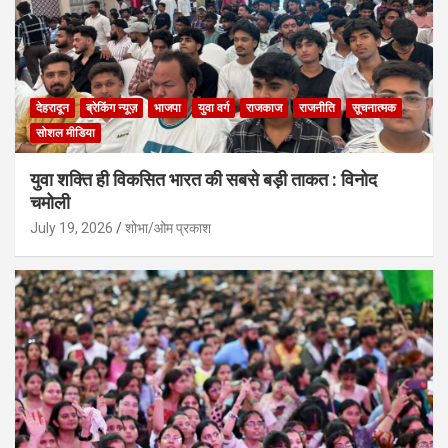
देहरादून
ब्रेकिंग न्यूज़
भाजपा
युवा वर्ग
राजकाज
राजनीति
सूचनात्मक
सोशल मीडिया
युवा शक्ति ही विकसित भारत की सबसे बड़ी ताकत : विनोद
चमोली
July 19, 2026
शोभा/ओम प्रकाश