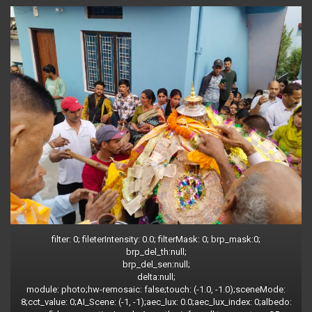
filter: 0; fileterIntensity: 0.0; filterMask: 0; brp_mask:0;
brp_del_th:null;
brp_del_sen:null;
delta:null;
module: photo;hw-remosaic: false;touch: (-1.0, -1.0);sceneMode:
8;cct_value: 0;AI_Scene: (-1, -1);aec_lux: 0.0;aec_lux_index: 0;albedo: