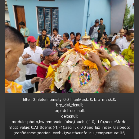
filter: 0; fileterIntensity: 0.0; filterMask: 0; brp_mask:0;
brp_del_th:null;
brp_del_sen:null;
delta:null;
module: photo;hw-remosaic: false;touch: (-1.0, -1.0);sceneMode:
8;cct_value: 0;AI_Scene: (-1, -1);aec_lux: 0.0;aec_lux_index: 0;albedo:
;confidence: ;motionLevel: -1;weatherinfo: null;temperature: 35;