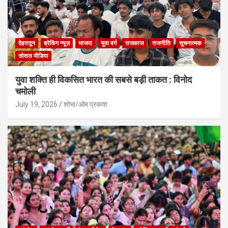
देहरादून
ब्रेकिंग न्यूज़
भाजपा
युवा वर्ग
राजकाज
राजनीति
सूचनात्मक
सोशल मीडिया
युवा शक्ति ही विकसित भारत की सबसे बड़ी ताकत : विनोद
चमोली
July 19, 2026
शोभा/ओम प्रकाश